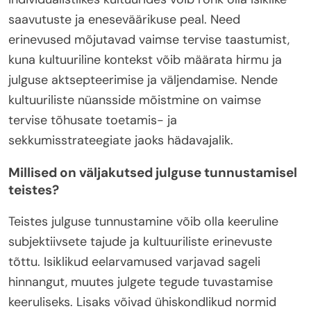
saavutuste ja eneseväärikuse peal. Need
erinevused mõjutavad vaimse tervise taastumist,
kuna kultuuriline kontekst võib määrata hirmu ja
julguse aktsepteerimise ja väljendamise. Nende
kultuuriliste nüansside mõistmine on vaimse
tervise tõhusate toetamis- ja
sekkumisstrateegiate jaoks hädavajalik.
Millised on väljakutsed julguse tunnustamisel
teistes?
Teistes julguse tunnustamine võib olla keeruline
subjektiivsete tajude ja kultuuriliste erinevuste
tõttu. Isiklikud eelarvamused varjavad sageli
hinnangut, muutes julgete tegude tuvastamise
keeruliseks. Lisaks võivad ühiskondlikud normid