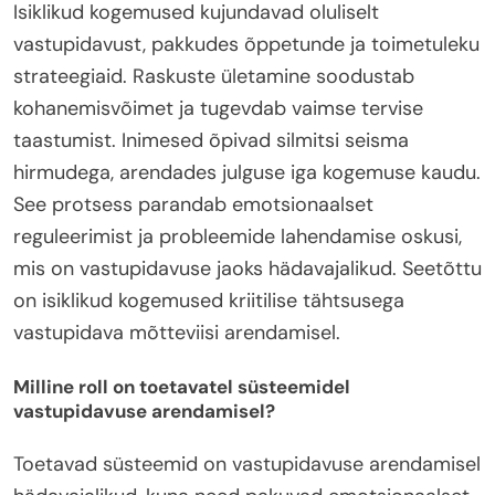
Isiklikud kogemused kujundavad oluliselt
vastupidavust, pakkudes õppetunde ja toimetuleku
strateegiaid. Raskuste ületamine soodustab
kohanemisvõimet ja tugevdab vaimse tervise
taastumist. Inimesed õpivad silmitsi seisma
hirmudega, arendades julguse iga kogemuse kaudu.
See protsess parandab emotsionaalset
reguleerimist ja probleemide lahendamise oskusi,
mis on vastupidavuse jaoks hädavajalikud. Seetõttu
on isiklikud kogemused kriitilise tähtsusega
vastupidava mõtteviisi arendamisel.
Milline roll on toetavatel süsteemidel
vastupidavuse arendamisel?
Toetavad süsteemid on vastupidavuse arendamisel