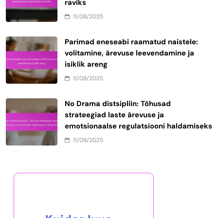
raviks
11/08/2025
Parimad eneseabi raamatud naistele:
volitamine, ärevuse leevendamine ja
isiklik areng
11/08/2025
No Drama distsipliin: Tõhusad
strateegiad laste ärevuse ja
emotsionaalse regulatsiooni haldamiseks
11/08/2025
Avasta juhuslik postitus