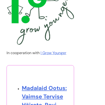
In cooperation with
I Grow Younger
Sulle võib samuti meeldida
Madalaid Ootus:
Vaimse Tervise
Häirete, Ravi