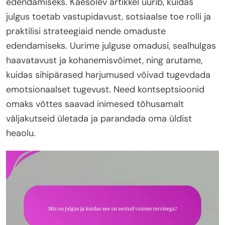
edendamiseks. Käesolev artikkel uurib, kuidas
julgus toetab vastupidavust, sotsiaalse toe rolli ja
praktilisi strateegiaid nende omaduste
edendamiseks. Uurime julguse omadusi, sealhulgas
haavatavust ja kohanemisvõimet, ning arutame,
kuidas sihipärased harjumused võivad tugevdada
emotsionaalset tugevust. Need kontseptsioonid
omaks võttes saavad inimesed tõhusamalt
väljakutseid ületada ja parandada oma üldist
heaolu.