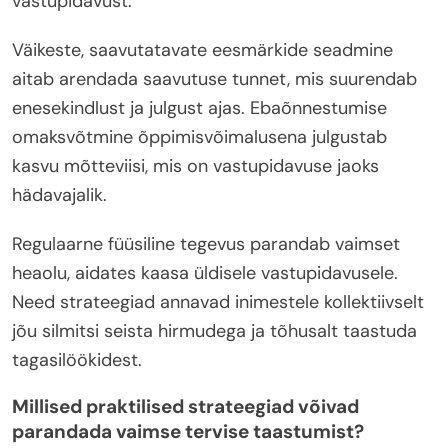
vastupidavust.
Väikeste, saavutatavate eesmärkide seadmine
aitab arendada saavutuse tunnet, mis suurendab
enesekindlust ja julgust ajas. Ebaõnnestumise
omaksvõtmine õppimisvõimalusena julgustab
kasvu mõtteviisi, mis on vastupidavuse jaoks
hädavajalik.
Regulaarne füüsiline tegevus parandab vaimset
heaolu, aidates kaasa üldisele vastupidavusele.
Need strateegiad annavad inimestele kollektiivselt
jõu silmitsi seista hirmudega ja tõhusalt taastuda
tagasilöökidest.
Millised praktilised strateegiad võivad
parandada vaimse tervise taastumist?