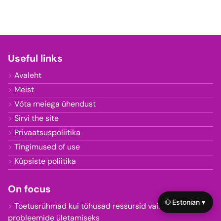
Useful links
Avaleht
Meist
Võta meiega ühendust
Sirvi the site
Privaatsuspoliitika
Tingimused of use
Küpsiste poliitika
On focus
🌐 Estonian ▾
Toetusrühmad kui tõhusad ressursid vaimse tervise
probleemide ületamiseks