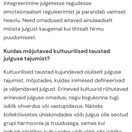
integreerimine julgetesse tegudesse
emotsionaalset reguleerimist ja parandab vaimset
heaolu. Need omadused aitavad ainulaadselt
mõista julgust kaugemal kui lihtsalt hirmu
puudumisest.
Kuidas mõjutavad kultuurilised taustad
julguse tajumist?
Kultuurilised taustad kujundavad oluliselt julguse
tajumist, mõjutades, kuidas inimesed defineerivad
ja väljendavad julgust. Erinevad kultuurid rõhutavad
erinevaid julguse omadusi, nagu kogukonna tugi,
isiklik ohverdus või vastupidavus. Näiteks
kollektiivsetes ühiskondades võib julgus olla seotud
grupi harmoonia ja truudusega, samas kui
individualistlikes kultuurides võib rõhk olla isiklike