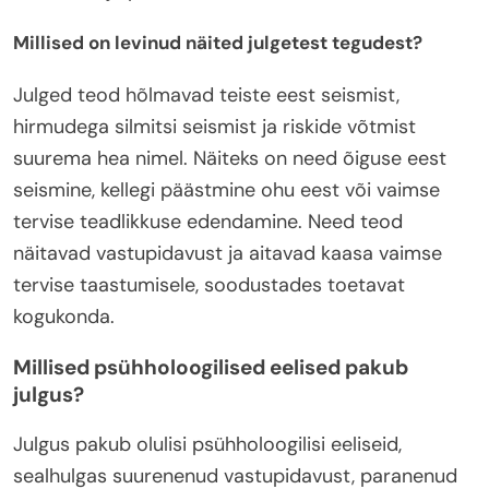
Millised on levinud näited julgetest tegudest?
Julged teod hõlmavad teiste eest seismist,
hirmudega silmitsi seismist ja riskide võtmist
suurema hea nimel. Näiteks on need õiguse eest
seismine, kellegi päästmine ohu eest või vaimse
tervise teadlikkuse edendamine. Need teod
näitavad vastupidavust ja aitavad kaasa vaimse
tervise taastumisele, soodustades toetavat
kogukonda.
Millised psühholoogilised eelised pakub
julgus?
Julgus pakub olulisi psühholoogilisi eeliseid,
sealhulgas suurenenud vastupidavust, paranenud