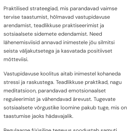
Praktilised strateegiad, mis parandavad vaimse
tervise taastumist, hõlmavad vastupidavuse
arendamist, teadlikkuse praktiseerimist ja
sotsiaalsete sidemete edendamist. Need
lähenemisviisid annavad inimestele jõu silmitsi
seista väljakutsetega ja kasvatada positiivset
mõtteviisi.
Vastupidavuse koolitus aitab inimestel kohaneda
stressi ja raskustega. Teadlikkuse praktikad, nagu
meditatsioon, parandavad emotsionaalset
reguleerimist ja vähendavad ärevust. Tugevate
sotsiaalsete võrgustike loomine pakub tuge, mis on
taastumise jaoks hädavajalik.
Regulaarne füüsiline tegevus soodustab samuti