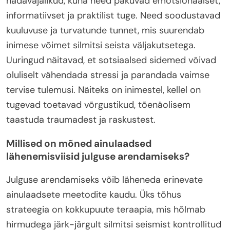
hädavajalikud, kuna need pakuvad emotsionaalset,
informatiivset ja praktilist tuge. Need soodustavad
kuuluvuse ja turvatunde tunnet, mis suurendab
inimese võimet silmitsi seista väljakutsetega.
Uuringud näitavad, et sotsiaalsed sidemed võivad
oluliselt vähendada stressi ja parandada vaimse
tervise tulemusi. Näiteks on inimestel, kellel on
tugevad toetavad võrgustikud, tõenäolisem
taastuda traumadest ja raskustest.
Millised on mõned ainulaadsed
lähenemisviisid julguse arendamiseks?
Julguse arendamiseks võib läheneda erinevate
ainulaadsete meetodite kaudu. Üks tõhus
strateegia on kokkupuute teraapia, mis hõlmab
hirmudega järk-järgult silmitsi seismist kontrollitud