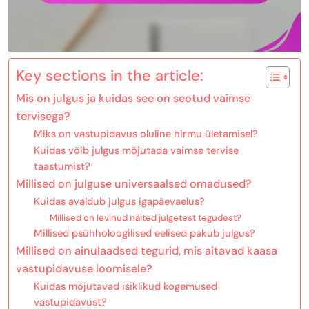
Key sections in the article:
Mis on julgus ja kuidas see on seotud vaimse
tervisega?
Miks on vastupidavus oluline hirmu ületamisel?
Kuidas võib julgus mõjutada vaimse tervise
taastumist?
Millised on julguse universaalsed omadused?
Kuidas avaldub julgus igapäevaelus?
Millised on levinud näited julgetest tegudest?
Millised psühholoogilised eelised pakub julgus?
Millised on ainulaadsed tegurid, mis aitavad kaasa
vastupidavuse loomisele?
Kuidas mõjutavad isiklikud kogemused
vastupidavust?