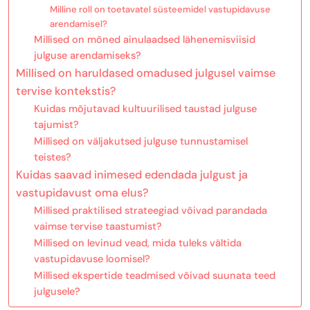
Milline roll on toetavatel süsteemidel vastupidavuse
arendamisel?
Millised on mõned ainulaadsed lähenemisviisid
julguse arendamiseks?
Millised on haruldased omadused julgusel vaimse
tervise kontekstis?
Kuidas mõjutavad kultuurilised taustad julguse
tajumist?
Millised on väljakutsed julguse tunnustamisel
teistes?
Kuidas saavad inimesed edendada julgust ja
vastupidavust oma elus?
Millised praktilised strateegiad võivad parandada
vaimse tervise taastumist?
Millised on levinud vead, mida tuleks vältida
vastupidavuse loomisel?
Millised ekspertide teadmised võivad suunata teed
julgusele?