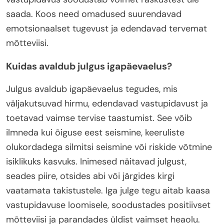
saada. Koos need omadused suurendavad
emotsionaalset tugevust ja edendavad tervemat
mõtteviisi.
Kuidas avaldub julgus igapäevaelus?
Julgus avaldub igapäevaelus tegudes, mis
väljakutsuvad hirmu, edendavad vastupidavust ja
toetavad vaimse tervise taastumist. See võib
ilmneda kui õiguse eest seismine, keeruliste
olukordadega silmitsi seismine või riskide võtmine
isiklikuks kasvuks. Inimesed näitavad julgust,
seades piire, otsides abi või järgides kirgi
vaatamata takistustele. Iga julge tegu aitab kaasa
vastupidavuse loomisele, soodustades positiivset
mõtteviisi ja parandades üldist vaimset heaolu.