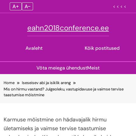
A+
A–
< < < <
eahn2018conference.ee
Avaleht
Kõik postitused
Võta meiega ühendust
Meist
Skip
Home
Iseseisev abi ja isiklik areng
to
Mis on hirmu vastand? Julgeoleku, vastupidavuse ja vaimse tervise
content
taastumise mõistmine
Karmuse mõistmine on hädavajalik hirmu
ületamiseks ja vaimse tervise taastumise