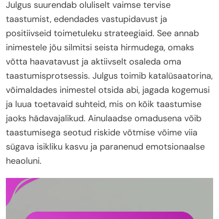
Julgus suurendab oluliselt vaimse tervise
taastumist, edendades vastupidavust ja
positiivseid toimetuleku strateegiaid. See annab
inimestele jõu silmitsi seista hirmudega, omaks
võtta haavatavust ja aktiivselt osaleda oma
taastumisprotsessis. Julgus toimib katalüsaatorina,
võimaldades inimestel otsida abi, jagada kogemusi
ja luua toetavaid suhteid, mis on kõik taastumise
jaoks hädavajalikud. Ainulaadse omadusena võib
taastumisega seotud riskide võtmise võime viia
sügava isikliku kasvu ja paranenud emotsionaalse
heaoluni.