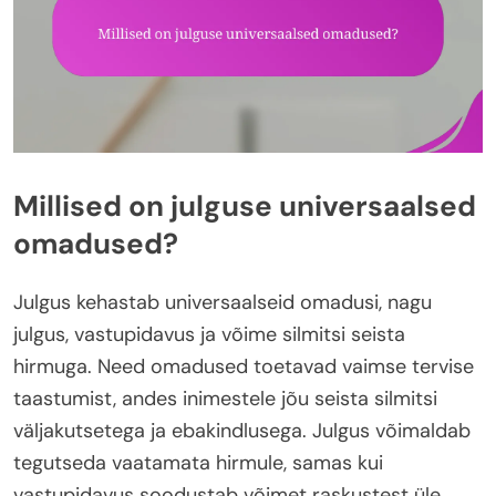
Millised on julguse universaalsed
omadused?
Julgus kehastab universaalseid omadusi, nagu
julgus, vastupidavus ja võime silmitsi seista
hirmuga. Need omadused toetavad vaimse tervise
taastumist, andes inimestele jõu seista silmitsi
väljakutsetega ja ebakindlusega. Julgus võimaldab
tegutseda vaatamata hirmule, samas kui
vastupidavus soodustab võimet raskustest üle