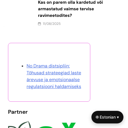
Kas on parem olla kardetud või
armastatud vaimse tervise
ravimeetodites?
11/08/2025
Avasta juhuslik postitus
No Drama distsipliin:
Tõhusad strateegiad laste
ärevuse ja emotsionaalse
regulatsiooni haldamiseks
Partner
🌐 Estonian ▾