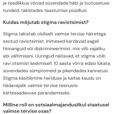
ja teadlikkus võivad süvendada häbi ja lootusetuse
tundeid, takistades taastumise püüdlusi.
Kuidas mõjutab stigma raviotsimist?
Stigma takistab oluliselt vaimse tervise häiretega
seotud raviotsimist. Inimesed kardavad sageli
hinnanguid või diskrimineerimist, mis viib vajaliku
abi vältimiseni. Uuringud näitavad, et stigma võib
ravi otsimist keskmiselt 10 aasta võrra edasi lükata,
süvendades sümptomeid ja pikendades kannatusi.
Stigma käsitlemine hariduse ja kaitse kaudu on
hädavajalik vaimse tervise teenuste
kättesaadavuse parandamiseks.
Milline roll on sotsiaalmajanduslikul staatusel
vaimse tervise osas?