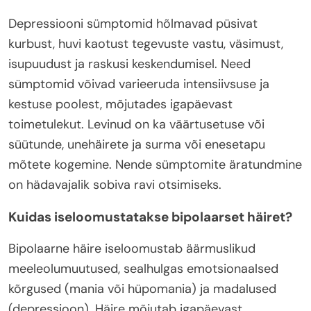
Depressiooni sümptomid hõlmavad püsivat
kurbust, huvi kaotust tegevuste vastu, väsimust,
isupuudust ja raskusi keskendumisel. Need
sümptomid võivad varieeruda intensiivsuse ja
kestuse poolest, mõjutades igapäevast
toimetulekut. Levinud on ka väärtusetuse või
süütunde, unehäirete ja surma või enesetapu
mõtete kogemine. Nende sümptomite äratundmine
on hädavajalik sobiva ravi otsimiseks.
Kuidas iseloomustatakse bipolaarset häiret?
Bipolaarne häire iseloomustab äärmuslikud
meeleolumuutused, sealhulgas emotsionaalsed
kõrgused (mania või hüpomania) ja madalused
(depressioon). Häire mõjutab igapäevast