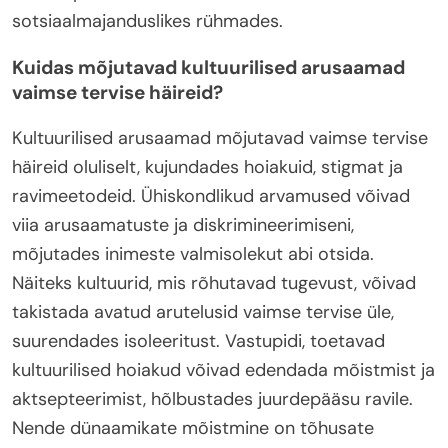
sotsiaalmajanduslikes rühmades.
Kuidas mõjutavad kultuurilised arusaamad
vaimse tervise häireid?
Kultuurilised arusaamad mõjutavad vaimse tervise
häireid oluliselt, kujundades hoiakuid, stigmat ja
ravimeetodeid. Ühiskondlikud arvamused võivad
viia arusaamatuste ja diskrimineerimiseni,
mõjutades inimeste valmisolekut abi otsida.
Näiteks kultuurid, mis rõhutavad tugevust, võivad
takistada avatud arutelusid vaimse tervise üle,
suurendades isoleeritust. Vastupidi, toetavad
kultuurilised hoiakud võivad edendada mõistmist ja
aktsepteerimist, hõlbustades juurdepääsu ravile.
Nende dünaamikate mõistmine on tõhusate