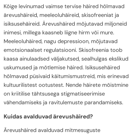
Kõige levinumad vaimse tervise häired hõlmavad
ärevushäireid, meeleoluhäireid, skisofreeniat ja
isiksusehäireid. Ärevushäired mõjutavad miljoneid
inimesi, millega kaasneb liigne hirm või mure.
Meeleoluhäired, nagu depressioon, mõjutavad
emotsionaalset regulatsiooni. Skisofreenia toob
kaasa ainulaadsed väljakutsed, sealhulgas ekslikud
uskumused ja mõtlemise häired. Isiksusehäired
hõlmavad püsivaid käitumismustreid, mis erinevad
kultuurilistest ootustest. Nende häirete mõistmine
on kriitilise tähtsusega stigmatiseerimise
vähendamiseks ja ravitulemuste parandamiseks.
Kuidas avalduvad ärevushäired?
Ärevushäired avalduvad mitmesuguste