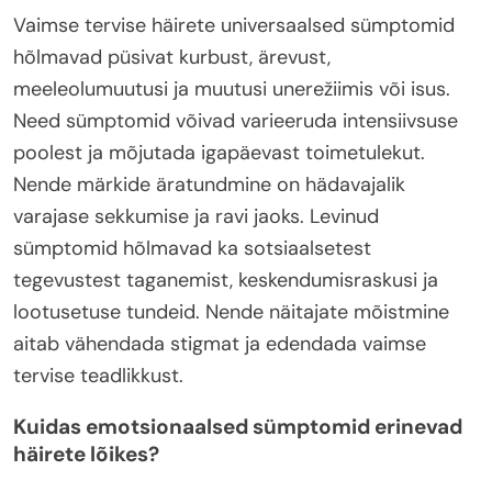
Vaimse tervise häirete universaalsed sümptomid
hõlmavad püsivat kurbust, ärevust,
meeleolumuutusi ja muutusi unerežiimis või isus.
Need sümptomid võivad varieeruda intensiivsuse
poolest ja mõjutada igapäevast toimetulekut.
Nende märkide äratundmine on hädavajalik
varajase sekkumise ja ravi jaoks. Levinud
sümptomid hõlmavad ka sotsiaalsetest
tegevustest taganemist, keskendumisraskusi ja
lootusetuse tundeid. Nende näitajate mõistmine
aitab vähendada stigmat ja edendada vaimse
tervise teadlikkust.
Kuidas emotsionaalsed sümptomid erinevad
häirete lõikes?