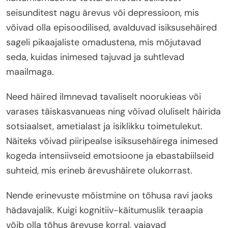
seisunditest nagu ärevus või depressioon, mis
võivad olla episoodilised, avalduvad isiksusehäired
sageli pikaajaliste omadustena, mis mõjutavad
seda, kuidas inimesed tajuvad ja suhtlevad
maailmaga.
Need häired ilmnevad tavaliselt noorukieas või
varases täiskasvanueas ning võivad oluliselt häirida
sotsiaalset, ametialast ja isiklikku toimetulekut.
Näiteks võivad piiripealse isiksusehäirega inimesed
kogeda intensiivseid emotsioone ja ebastabiilseid
suhteid, mis erineb ärevushäirete olukorrast.
Nende erinevuste mõistmine on tõhusa ravi jaoks
hädavajalik. Kuigi kognitiiv-käitumuslik teraapia
võib olla tõhus ärevuse korral, vajavad