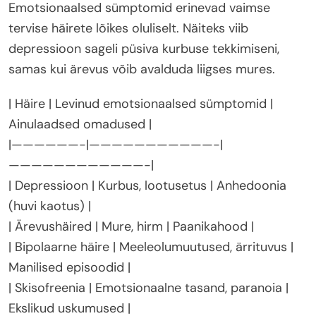
Emotsionaalsed sümptomid erinevad vaimse
tervise häirete lõikes oluliselt. Näiteks viib
depressioon sageli püsiva kurbuse tekkimiseni,
samas kui ärevus võib avalduda liigses mures.
| Häire | Levinud emotsionaalsed sümptomid |
Ainulaadsed omadused |
|——————-|———————————-|
————————————-|
| Depressioon | Kurbus, lootusetus | Anhedoonia
(huvi kaotus) |
| Ärevushäired | Mure, hirm | Paanikahood |
| Bipolaarne häire | Meeleolumuutused, ärrituvus |
Manilised episoodid |
| Skisofreenia | Emotsionaalne tasand, paranoia |
Ekslikud uskumused |