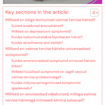
Key sections in the article:
Millised on kõige levinumad vaimse tervise häired?
Kuidas avalduvad ärevushäired?
Millised on depressiooni sümptomid?
Kuidas iseloomustatakse bipolaarset häiret?
Kuidas skisofreenia end esitleb?
Millised on vaimse tervise häirete universaalsed
sümptomid?
Kuidas emotsionaalsed sümptomid erinevad häirete
lõikes?
Millised füüsilised sümptomid on sageli seotud
vaimse tervise probleemidega?
Kuidas mõjutavad kognitiivsed sümptomid
igapäevaelu?
Millised on ainulaadsed väljakutsed, millega vaimse
tervise häiretega inimesed silmitsi seisavad?