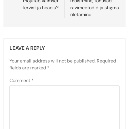
mõjutab vaimset
mõistmine, tõhusad
tervist ja heaolu?
ravimeetodid ja stigma
ületamine
LEAVE A REPLY
Your email address will not be published.
Required
fields are marked
*
Comment
*