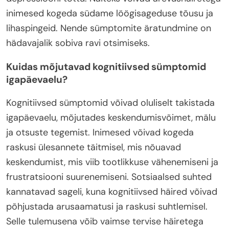
inimesed kogeda südame löögisageduse tõusu ja
lihaspingeid. Nende sümptomite äratundmine on
hädavajalik sobiva ravi otsimiseks.
Kuidas mõjutavad kognitiivsed sümptomid
igapäevaelu?
Kognitiivsed sümptomid võivad oluliselt takistada
igapäevaelu, mõjutades keskendumisvõimet, mälu
ja otsuste tegemist. Inimesed võivad kogeda
raskusi ülesannete täitmisel, mis nõuavad
keskendumist, mis viib tootlikkuse vähenemiseni ja
frustratsiooni suurenemiseni. Sotsiaalsed suhted
kannatavad sageli, kuna kognitiivsed häired võivad
põhjustada arusaamatusi ja raskusi suhtlemisel.
Selle tulemusena võib vaimse tervise häiretega