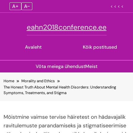
A+
A–
< < < <
eahn2018conference.ee
Avaleht
Kõik postitused
Võta meiega ühendust
Meist
Skip
Home
Morality and Ethics
to
The Honest Truth About Mental Health Disorders: Understanding
content
Symptoms, Treatments, and Stigma
Mõistmine vaimse tervise häiretest on hädavajalik
ravitulemuste parandamiseks ja stigmatiseerimise