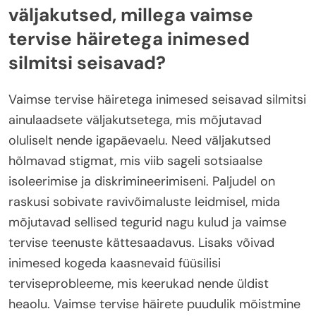
väljakutsed, millega vaimse
tervise häiretega inimesed
silmitsi seisavad?
Vaimse tervise häiretega inimesed seisavad silmitsi
ainulaadsete väljakutsetega, mis mõjutavad
oluliselt nende igapäevaelu. Need väljakutsed
hõlmavad stigmat, mis viib sageli sotsiaalse
isoleerimise ja diskrimineerimiseni. Paljudel on
raskusi sobivate ravivõimaluste leidmisel, mida
mõjutavad sellised tegurid nagu kulud ja vaimse
tervise teenuste kättesaadavus. Lisaks võivad
inimesed kogeda kaasnevaid füüsilisi
terviseprobleeme, mis keerukad nende üldist
heaolu. Vaimse tervise häirete puudulik mõistmine