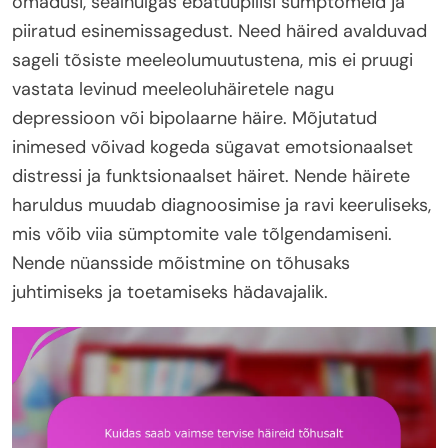
omadusi, sealhulgas ebatüüpilisi sümptomeid ja
piiratud esinemissagedust. Need häired avalduvad
sageli tõsiste meeleolumuutustena, mis ei pruugi
vastata levinud meeleoluhäiretele nagu
depressioon või bipolaarne häire. Mõjutatud
inimesed võivad kogeda sügavat emotsionaalset
distressi ja funktsionaalset häiret. Nende häirete
haruldus muudab diagnoosimise ja ravi keeruliseks,
mis võib viia sümptomite vale tõlgendamiseni.
Nende nüansside mõistmine on tõhusaks
juhtimiseks ja toetamiseks hädavajalik.