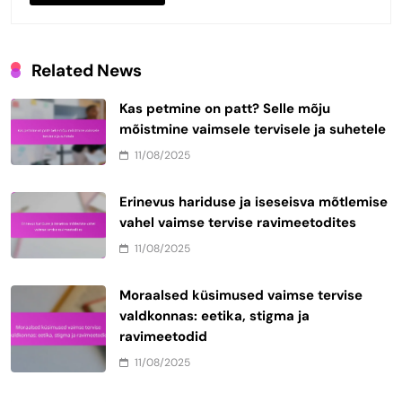
Related News
Kas petmine on patt? Selle mõju
mõistmine vaimsele tervisele ja suhetele
11/08/2025
Erinevus hariduse ja iseseisva mõtlemise
vahel vaimse tervise ravimeetodites
11/08/2025
Moraalsed küsimused vaimse tervise
valdkonnas: eetika, stigma ja
ravimeetodid
11/08/2025