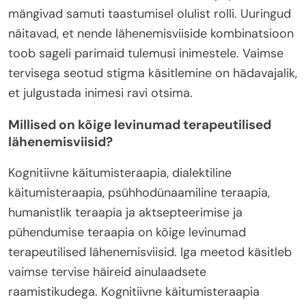
mängivad samuti taastumisel olulist rolli. Uuringud
näitavad, et nende lähenemisviiside kombinatsioon
toob sageli parimaid tulemusi inimestele. Vaimse
tervisega seotud stigma käsitlemine on hädavajalik,
et julgustada inimesi ravi otsima.
Millised on kõige levinumad terapeutilised
lähenemisviisid?
Kognitiivne käitumisteraapia, dialektiline
käitumisteraapia, psühhodünaamiline teraapia,
humanistlik teraapia ja aktsepteerimise ja
pühendumise teraapia on kõige levinumad
terapeutilised lähenemisviisid. Iga meetod käsitleb
vaimse tervise häireid ainulaadsete
raamistikudega. Kognitiivne käitumisteraapia