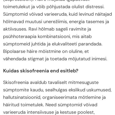
toimetulekut ja võib põhjustada olulist distressi.
Sümptomid võivad varieeruda, kuid levinud näitajad
hõlmavad muutusi unerežiimis, energia tasemes ja
aktiivsuses. Ravi hõlmab sageli ravimite ja
psühhoteraapia kombinatsiooni, mis aitab
sümptomeid juhtida ja elukvaliteeti parandada.
Bipolaarse häire mõistmine on oluline, et
vähendada stigmat ja toetada mõjutatud inimesi.
Kuidas skisofreenia end esitleb?
Skisofreenia avaldub tavaliselt mitmesuguste
sümptomite kaudu, sealhulgas ekslikud uskumused,
hallutsinatsioonid, organiseerimata mõtlemine ja
häiritud toimetulek. Need sümptomid võivad
varieeruda intensiivsuse ja kestuse poolest,