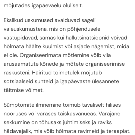
mõjutades igapäevaelu oluliselt.
Ekslikud uskumused avalduvad sageli
valeuskumustena, mis on põhjendusele
vastupidavad, samas kui hallutsinatsioonid võivad
hõlmata häälte kuulmist või asjade nägemist, mida
ei ole. Organiseerimata mõtlemine võib viia
arusaamatute kõnede ja mõtete organiseerimise
raskusteni. Häiritud toimetulek mõjutab
sotsiaalseid suhteid ja igapäevaste ülesannete
täitmise võimet.
Sümptomite ilmnemine toimub tavaliselt hilises
nooruses või varases täiskasvanueas. Varajane
sekkumine on tõhusaks juhtimiseks ja raviks
hädavajalik, mis võib hõlmata ravimeid ja teraapiat.