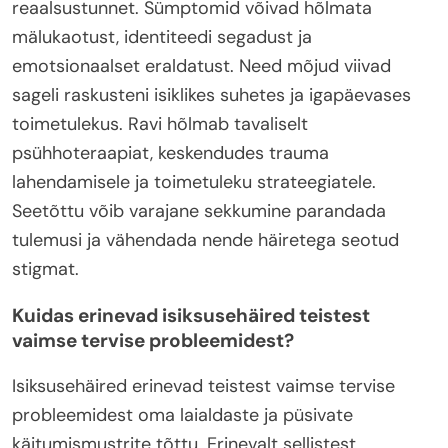
reaalsustunnet. Sümptomid võivad hõlmata
mälukaotust, identiteedi segadust ja
emotsionaalset eraldatust. Need mõjud viivad
sageli raskusteni isiklikes suhetes ja igapäevases
toimetulekus. Ravi hõlmab tavaliselt
psühhoteraapiat, keskendudes trauma
lahendamisele ja toimetuleku strateegiatele.
Seetõttu võib varajane sekkumine parandada
tulemusi ja vähendada nende häiretega seotud
stigmat.
Kuidas erinevad isiksusehäired teistest
vaimse tervise probleemidest?
Isiksusehäired erinevad teistest vaimse tervise
probleemidest oma laialdaste ja püsivate
käitumismustrite tõttu. Erinevalt sellistest