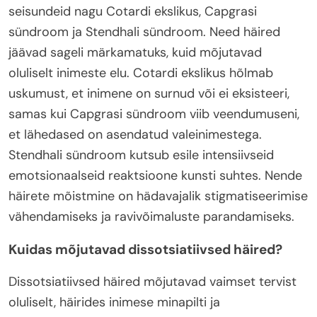
seisundeid nagu Cotardi ekslikus, Capgrasi
sündroom ja Stendhali sündroom. Need häired
jäävad sageli märkamatuks, kuid mõjutavad
oluliselt inimeste elu. Cotardi ekslikus hõlmab
uskumust, et inimene on surnud või ei eksisteeri,
samas kui Capgrasi sündroom viib veendumuseni,
et lähedased on asendatud valeinimestega.
Stendhali sündroom kutsub esile intensiivseid
emotsionaalseid reaktsioone kunsti suhtes. Nende
häirete mõistmine on hädavajalik stigmatiseerimise
vähendamiseks ja ravivõimaluste parandamiseks.
Kuidas mõjutavad dissotsiatiivsed häired?
Dissotsiatiivsed häired mõjutavad vaimset tervist
oluliselt, häirides inimese minapilti ja