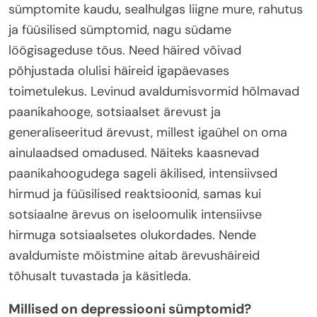
sümptomite kaudu, sealhulgas liigne mure, rahutus
ja füüsilised sümptomid, nagu südame
löögisageduse tõus. Need häired võivad
põhjustada olulisi häireid igapäevases
toimetulekus. Levinud avaldumisvormid hõlmavad
paanikahooge, sotsiaalset ärevust ja
generaliseeritud ärevust, millest igaühel on oma
ainulaadsed omadused. Näiteks kaasnevad
paanikahoogudega sageli äkilised, intensiivsed
hirmud ja füüsilised reaktsioonid, samas kui
sotsiaalne ärevus on iseloomulik intensiivse
hirmuga sotsiaalsetes olukordades. Nende
avaldumiste mõistmine aitab ärevushäireid
tõhusalt tuvastada ja käsitleda.
Millised on depressiooni sümptomid?