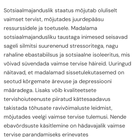
Sotsiaalmajanduslik staatus mõjutab oluliselt
vaimset tervist, mõjutades juurdepääsu
ressurssidele ja toetusele. Madalama
sotsiaalmajandusliku taustaga inimesed seisavad
sageli silmitsi suurenenud stressoritega, nagu
rahaline ebastabiilsus ja sotsiaalne isoleeritus, mis
võivad süvendada vaimse tervise häireid. Uuringud
näitavad, et madalamad sissetulekutasemed on
seotud kõrgemate ärevuse ja depressiooni
määradega. Lisaks võib kvaliteetsete
tervishoiuteenuste piiratud kättesaadavus
takistada tõhusate ravivõimaluste leidmist,
mõjutades veelgi vaimse tervise tulemusi. Nende
ebavõrdsuste käsitlemine on hädavajalik vaimse
tervise parandamiseks erinevates