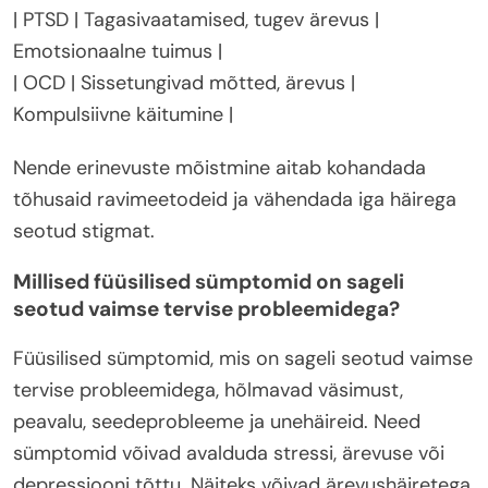
| PTSD | Tagasivaatamised, tugev ärevus |
Emotsionaalne tuimus |
| OCD | Sissetungivad mõtted, ärevus |
Kompulsiivne käitumine |
Nende erinevuste mõistmine aitab kohandada
tõhusaid ravimeetodeid ja vähendada iga häirega
seotud stigmat.
Millised füüsilised sümptomid on sageli
seotud vaimse tervise probleemidega?
Füüsilised sümptomid, mis on sageli seotud vaimse
tervise probleemidega, hõlmavad väsimust,
peavalu, seedeprobleeme ja unehäireid. Need
sümptomid võivad avalduda stressi, ärevuse või
depressiooni tõttu. Näiteks võivad ärevushäiretega