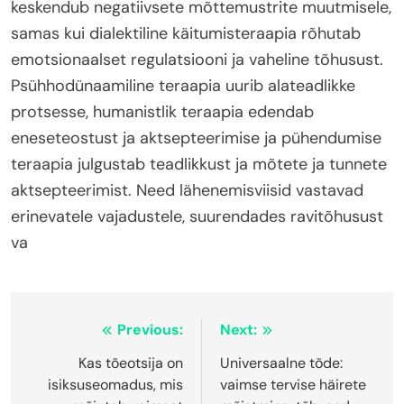
keskendub negatiivsete mõttemustrite muutmisele,
samas kui dialektiline käitumisteraapia rõhutab
emotsionaalset regulatsiooni ja vaheline tõhusust.
Psühhodünaamiline teraapia uurib alateadlikke
protsesse, humanistlik teraapia edendab
eneseteostust ja aktsepteerimise ja pühendumise
teraapia julgustab teadlikkust ja mõtete ja tunnete
aktsepteerimist. Need lähenemisviisid vastavad
erinevatele vajadustele, suurendades ravitõhusust
va
Post
Previous:
Next:
navigation
Kas tõeotsija on
Universaalne tõde:
isiksuseomadus, mis
vaimse tervise häirete