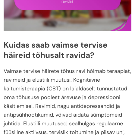
Kuidas saab vaimse tervise
häireid tõhusalt ravida?
Vaimse tervise häirete tõhus ravi hõlmab teraapiat,
ravimeid ja elustiili muutusi. Kognitiivne
käitumisteraapia (CBT) on laialdaselt tunnustatud
oma tõhususe poolest ärevuse ja depressiooni
käsitlemisel. Ravimid, nagu antidepressandid ja
antipsühhootikumid, võivad aidata sümptomeid
juhtida. Elustiili muutused, sealhulgas regulaarne
füüsiline aktiivsus, tervislik toitumine ja piisav uni,