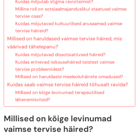
Kuidas mõjutab stigma raviotsimist?
Milline roll on sotsiaalmajanduslikul staatusel vaimse
tervise osas?
Kuidas mõjutavad kultuurilised arusaamad vaimse
tervise häireid?
Millised on haruldased vaimse tervise häired, mis
väärivad tähelepanu?
Kuidas mõjutavad dissotsiatiivsed häired?
Kuidas erinevad isiksusehäired teistest vaimse
tervise probleemidest?
Millised on haruldaste meeleoluhäirete omadused?
Kuidas saab vaimse tervise häireid tõhusalt ravida?
Millised on kõige levinumad terapeutilised
lähenemisviisid?
Millised on kõige levinumad
vaimse tervise häired?