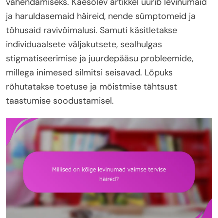
vähendamiseks. Käesolev artikkel uurib levinumaid
ja haruldasemaid häireid, nende sümptomeid ja
tõhusaid ravivõimalusi. Samuti käsitletakse
individuaalsete väljakutsete, sealhulgas
stigmatiseerimise ja juurdepääsu probleemide,
millega inimesed silmitsi seisavad. Lõpuks
rõhutatakse toetuse ja mõistmise tähtsust
taastumise soodustamisel.