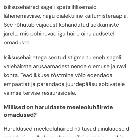
isiksusehäired sageli spetsiifilisemaid
lähenemisviise, nagu dialektiline käitumisteraapia.
See rõhutab vajadust kohandatud sekkumiste
järele, mis põhinevad iga häire ainulaadsetel
omadustel.
Isiksusehäiretega seotud stigma tuleneb sageli
valehäirete arusaamadest nende olemuse ja ravi
kohta. Teadlikkuse tõstmine võib edendada
empaatiat ja parandada juurdepääsu sobivatele
vaimse tervise ressurssidele.
Millised on haruldaste meeleoluhäirete
omadused?
Haruldased meeleoluhäired näitavad ainulaadseid