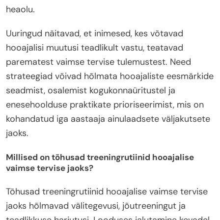
heaolu.
Uuringud näitavad, et inimesed, kes võtavad
hooajalisi muutusi teadlikult vastu, teatavad
parematest vaimse tervise tulemustest. Need
strateegiad võivad hõlmata hooajaliste eesmärkide
seadmist, osalemist kogukonnaüritustel ja
enesehoolduse praktikate prioriseerimist, mis on
kohandatud iga aastaaja ainulaadsete väljakutsete
jaoks.
Millised on tõhusad treeningrutiinid hooajalise
vaimse tervise jaoks?
Tõhusad treeningrutiinid hooajalise vaimse tervise
jaoks hõlmavad välitegevusi, jõutreeningut ja
teadlikkuse harjutusi. Looduses jalutamine kevadel