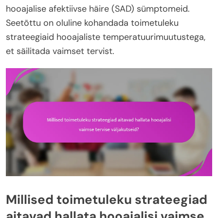
hooajalise afektiivse häire (SAD) sümptomeid.
Seetõttu on oluline kohandada toimetuleku
strateegiaid hooajaliste temperatuurimuutustega,
et säilitada vaimset tervist.
Millised toimetuleku strateegiad
aitavad hallata hooajalisi vaimse