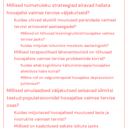
Millised toimetuleku strateegiad aitavad hallata
hooajalisi vaimse tervise väljakutseid?
Kuidas võivad elustiili muutused parandada vaimset
tervist erinevatel aastaaegadel?
Millised on tõhusad treeningrutiinid hooajalise vaimse
tervise jaoks?
Kuidas mõjutab toitumine meeleolu aastaringselt?
Millised terapeutilised lähenemisviisid on tõhusad
hooajaliste vaimse tervise probleemide korral?
Kuidas aitab kognitiivne käitumisteraapia hooajalise
afektiivse häire korral?
Milline roll on valgusterapeial hooajalise depressiooni
juhtimisel?
Millised ainulaadsed väljakutsed seisavad silmitsi
teatud populatsioonidel hooajalise vaimse tervise
osas?
Kuidas mõjutavad hooajalised muutused laste ja
noorukite vaimset tervist?
Millised on kaalutlused eakate isikute jaoks