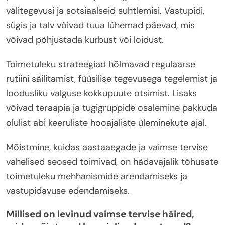
välitegevusi ja sotsiaalseid suhtlemisi. Vastupidi,
sügis ja talv võivad tuua lühemad päevad, mis
võivad põhjustada kurbust või loidust.
Toimetuleku strateegiad hõlmavad regulaarse
rutiini säilitamist, füüsilise tegevusega tegelemist ja
loodusliku valguse kokkupuute otsimist. Lisaks
võivad teraapia ja tugigruppide osalemine pakkuda
olulist abi keeruliste hooajaliste üleminekute ajal.
Mõistmine, kuidas aastaaegade ja vaimse tervise
vahelised seosed toimivad, on hädavajalik tõhusate
toimetuleku mehhanismide arendamiseks ja
vastupidavuse edendamiseks.
Millised on levinud vaimse tervise häired,