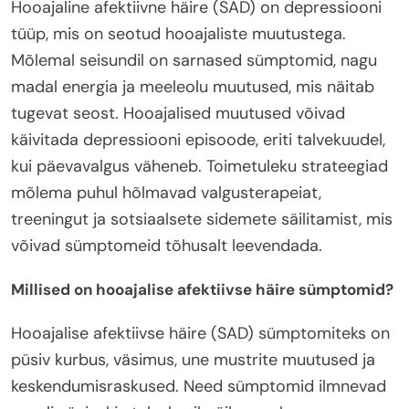
Hooajaline afektiivne häire (SAD) on depressiooni
tüüp, mis on seotud hooajaliste muutustega.
Mõlemal seisundil on sarnased sümptomid, nagu
madal energia ja meeleolu muutused, mis näitab
tugevat seost. Hooajalised muutused võivad
käivitada depressiooni episoode, eriti talvekuudel,
kui päevavalgus väheneb. Toimetuleku strateegiad
mõlema puhul hõlmavad valgusterapeiat,
treeningut ja sotsiaalsete sidemete säilitamist, mis
võivad sümptomeid tõhusalt leevendada.
Millised on hooajalise afektiivse häire sümptomid?
Hooajalise afektiivse häire (SAD) sümptomiteks on
püsiv kurbus, väsimus, une mustrite muutused ja
keskendumisraskused. Need sümptomid ilmnevad