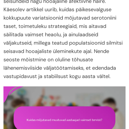
seisundeid nagu hooajaline afektiivne häire.
Käesolev artikkel uurib, kuidas päikesevalguse
kokkupuute variatsioonid mõjutavad serotoniini
taset, toimetuleku strateegiaid, mis aitavad
säilitada vaimset heaolu, ja ainulaadseid
väljakutseid, millega teatud populatsioonid silmitsi
seisavad hooajaliste üleminekute ajal. Nende
seoste mõistmine on oluline tõhusate
lähenemisviiside väljatöötamiseks, et edendada
vastupidavust ja stabiilsust kogu aasta vältel.