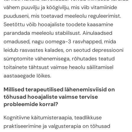
vähem puuvilju ja köögivilju, mis viib vitamiinide
puuduseni, mis toetavad meeleolu reguleerimist.
Seetõttu võib hooajaliste toodete kaasamine
parandada meeleolu stabiilsust. Ainulaadsed
omadused, nagu oomega-3 rasvhapped, mida
leidub rasvastes kalades, on seotud depressiooni
sümptomite vähenemisega, rõhutades teatud
toitainete tähtsust vaimse heaolu säilitamisel
aastaaegade lõikes.
Millised terapeutilised lähenemisviisid on
tõhusad hooajaliste vaimse tervise
probleemide korral?
Kognitiivne käitumisteraapia, teadlikkuse
praktiseerimine ja valgusterapia on tõhusad