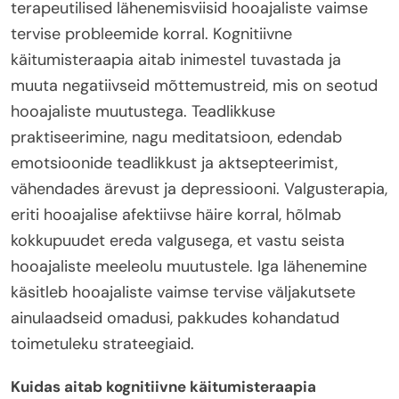
terapeutilised lähenemisviisid hooajaliste vaimse
tervise probleemide korral. Kognitiivne
käitumisteraapia aitab inimestel tuvastada ja
muuta negatiivseid mõttemustreid, mis on seotud
hooajaliste muutustega. Teadlikkuse
praktiseerimine, nagu meditatsioon, edendab
emotsioonide teadlikkust ja aktsepteerimist,
vähendades ärevust ja depressiooni. Valgusterapia,
eriti hooajalise afektiivse häire korral, hõlmab
kokkupuudet ereda valgusega, et vastu seista
hooajaliste meeleolu muutustele. Iga lähenemine
käsitleb hooajaliste vaimse tervise väljakutsete
ainulaadseid omadusi, pakkudes kohandatud
toimetuleku strateegiaid.
Kuidas aitab kognitiivne käitumisteraapia