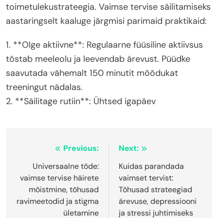
toimetulekustrateegia. Vaimse tervise säilitamiseks
aastaringselt kaaluge järgmisi parimaid praktikaid:
1. **Olge aktiivne**: Regulaarne füüsiline aktiivsus
tõstab meeleolu ja leevendab ärevust. Püüdke
saavutada vähemalt 150 minutit mõõdukat
treeningut nädalas.
2. **Säilitage rutiin**: Ühtsed igapäev
Post
Previous:
Next:
navigation
Universaalne tõde:
Kuidas parandada
vaimse tervise häirete
vaimset tervist:
mõistmine, tõhusad
Tõhusad strateegiad
ravimeetodid ja stigma
ärevuse, depressiooni
ületamine
ja stressi juhtimiseks