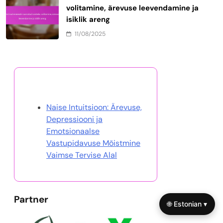
volitamine, ärevuse leevendamine ja
isiklik areng
11/08/2025
Avasta juhuslik postitus
Naise Intuitsioon: Ärevuse,
Depressiooni ja
Emotsionaalse
Vastupidavuse Mõistmine
Vaimse Tervise Alal
Partner
🌐 Estonian ▾