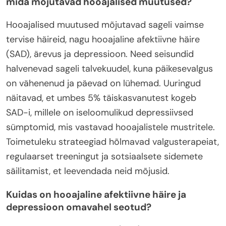
mida mõjutavad hooajalised muutused?
Hooajalised muutused mõjutavad sageli vaimse
tervise häireid, nagu hooajaline afektiivne häire
(SAD), ärevus ja depressioon. Need seisundid
halvenevad sageli talvekuudel, kuna päikesevalgus
on vähenenud ja päevad on lühemad. Uuringud
näitavad, et umbes 5% täiskasvanutest kogeb
SAD-i, millele on iseloomulikud depressiivsed
sümptomid, mis vastavad hooajalistele mustritele.
Toimetuleku strateegiad hõlmavad valgusterapeiat,
regulaarset treeningut ja sotsiaalsete sidemete
säilitamist, et leevendada neid mõjusid.
Kuidas on hooajaline afektiivne häire ja
depressioon omavahel seotud?