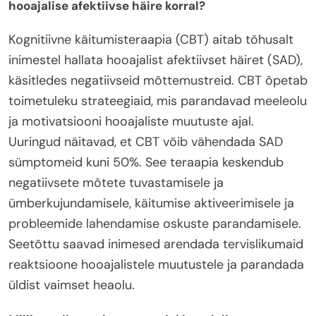
hooajalise afektiivse häire korral?
Kognitiivne käitumisteraapia (CBT) aitab tõhusalt
inimestel hallata hooajalist afektiivset häiret (SAD),
käsitledes negatiivseid mõttemustreid. CBT õpetab
toimetuleku strateegiaid, mis parandavad meeleolu
ja motivatsiooni hooajaliste muutuste ajal.
Uuringud näitavad, et CBT võib vähendada SAD
sümptomeid kuni 50%. See teraapia keskendub
negatiivsete mõtete tuvastamisele ja
ümberkujundamisele, käitumise aktiveerimisele ja
probleemide lahendamise oskuste parandamisele.
Seetõttu saavad inimesed arendada tervislikumaid
reaktsioone hooajalistele muutustele ja parandada
üldist vaimset heaolu.