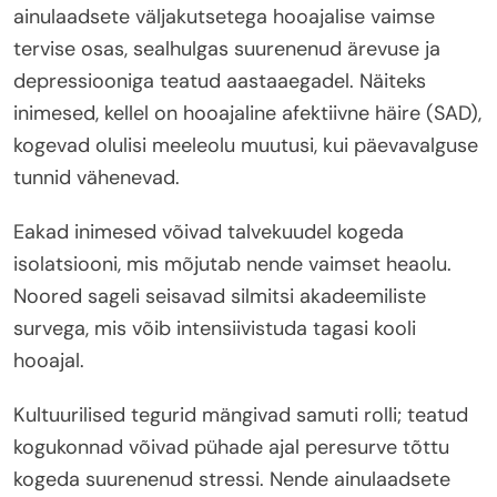
ainulaadsete väljakutsetega hooajalise vaimse
tervise osas, sealhulgas suurenenud ärevuse ja
depressiooniga teatud aastaaegadel. Näiteks
inimesed, kellel on hooajaline afektiivne häire (SAD),
kogevad olulisi meeleolu muutusi, kui päevavalguse
tunnid vähenevad.
Eakad inimesed võivad talvekuudel kogeda
isolatsiooni, mis mõjutab nende vaimset heaolu.
Noored sageli seisavad silmitsi akadeemiliste
survega, mis võib intensiivistuda tagasi kooli
hooajal.
Kultuurilised tegurid mängivad samuti rolli; teatud
kogukonnad võivad pühade ajal peresurve tõttu
kogeda suurenenud stressi. Nende ainulaadsete