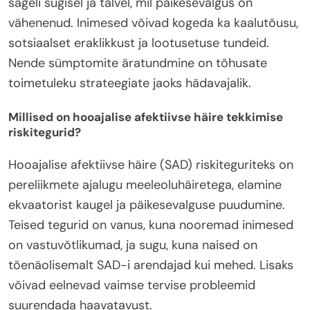
sageli sügisel ja talvel, mil päikesevalgus on
vähenenud. Inimesed võivad kogeda ka kaalutõusu,
sotsiaalset eraklikkust ja lootusetuse tundeid.
Nende sümptomite äratundmine on tõhusate
toimetuleku strateegiate jaoks hädavajalik.
Millised on hooajalise afektiivse häire tekkimise
riskitegurid?
Hooajalise afektiivse häire (SAD) riskiteguriteks on
pereliikmete ajalugu meeleoluhäiretega, elamine
ekvaatorist kaugel ja päikesevalguse puudumine.
Teised tegurid on vanus, kuna nooremad inimesed
on vastuvõtlikumad, ja sugu, kuna naised on
tõenäolisemalt SAD-i arendajad kui mehed. Lisaks
võivad eelnevad vaimse tervise probleemid
suurendada haavatavust.