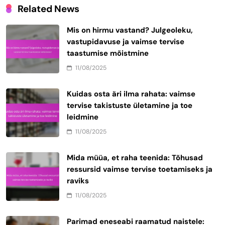
Related News
Mis on hirmu vastand? Julgeoleku,
vastupidavuse ja vaimse tervise
taastumise mõistmine
11/08/2025
Kuidas osta äri ilma rahata: vaimse
tervise takistuste ületamine ja toe
leidmine
11/08/2025
Mida müüa, et raha teenida: Tõhusad
ressursid vaimse tervise toetamiseks ja
raviks
11/08/2025
Parimad eneseabi raamatud naistele: