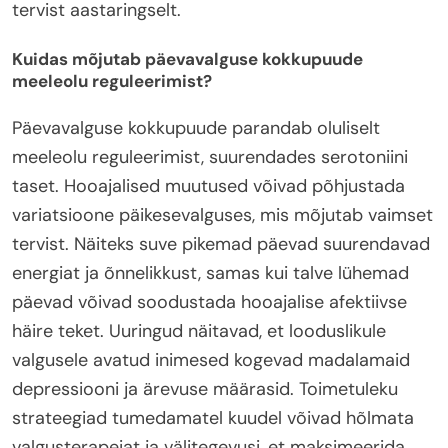
tervist aastaringselt.
Kuidas mõjutab päevavalguse kokkupuude
meeleolu reguleerimist?
Päevavalguse kokkupuude parandab oluliselt
meeleolu reguleerimist, suurendades serotoniini
taset. Hooajalised muutused võivad põhjustada
variatsioone päikesevalguses, mis mõjutab vaimset
tervist. Näiteks suve pikemad päevad suurendavad
energiat ja õnnelikkust, samas kui talve lühemad
päevad võivad soodustada hooajalise afektiivse
häire teket. Uuringud näitavad, et looduslikule
valgusele avatud inimesed kogevad madalamaid
depressiooni ja ärevuse määrasid. Toimetuleku
strateegiad tumedamatel kuudel võivad hõlmata
valgusterapeiat ja välitegevusi, et maksimeerida