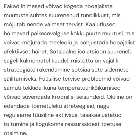
Eakad inimesed võivad kogeda hooajaliste
muutuste suhtes suurenenud tundlikkust, mis
mõjutab nende vaimset tervist. Kaalutlused
hõlmavad päikesevalguse kokkupuute muutusi, mis
võivad mõjutada meeleolu ja põhjustada hooajalist
afektiivset häiret. Sotsiaalne isolatsioon suureneb
sageli külmematel kuudel, mistõttu on vajalik
strateegiate rakendamine sotsiaalsete sidemete
säilitamiseks. Füüsilise tervise probleemid võivad
samuti tekkida, kuna temperatuurikõikumised
võivad süvendada kroonilisi seisundeid. Oluline on
edendada toimetuleku strateegiaid, nagu
regulaarne füüsiline aktiivsus, tasakaalustatud
toitumine ja kogukonna ressurssidest toetuse
otsimine.