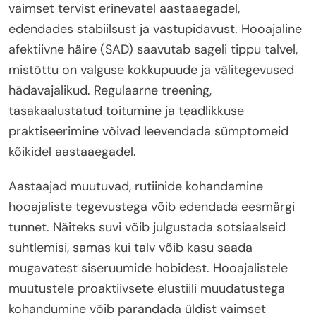
vaimset tervist erinevatel aastaaegadel,
edendades stabiilsust ja vastupidavust. Hooajaline
afektiivne häire (SAD) saavutab sageli tippu talvel,
mistõttu on valguse kokkupuude ja välitegevused
hädavajalikud. Regulaarne treening,
tasakaalustatud toitumine ja teadlikkuse
praktiseerimine võivad leevendada sümptomeid
kõikidel aastaaegadel.
Aastaajad muutuvad, rutiinide kohandamine
hooajaliste tegevustega võib edendada eesmärgi
tunnet. Näiteks suvi võib julgustada sotsiaalseid
suhtlemisi, samas kui talv võib kasu saada
mugavatest siseruumide hobidest. Hooajalistele
muutustele proaktiivsete elustiili muudatustega
kohandumine võib parandada üldist vaimset