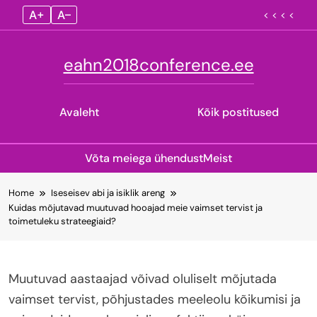
A+
A–
< < < <
eahn2018conference.ee
Avaleht
Kõik postitused
Võta meiega ühendust
Meist
Skip
Home
Iseseisev abi ja isiklik areng
to
Kuidas mõjutavad muutuvad hooajad meie vaimset tervist ja
content
toimetuleku strateegiaid?
Muutuvad aastaajad võivad oluliselt mõjutada
vaimset tervist, põhjustades meeleolu kõikumisi ja