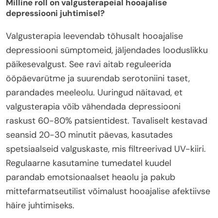
Milline roll on valgusterapeial hooajalise
depressiooni juhtimisel?
Valgusterapia leevendab tõhusalt hooajalise
depressiooni sümptomeid, jäljendades looduslikku
päikesevalgust. See ravi aitab reguleerida
ööpäevarütme ja suurendab serotoniini taset,
parandades meeleolu. Uuringud näitavad, et
valgusterapia võib vähendada depressiooni
raskust 60-80% patsientidest. Tavaliselt kestavad
seansid 20-30 minutit päevas, kasutades
spetsiaalseid valguskaste, mis filtreerivad UV-kiiri.
Regulaarne kasutamine tumedatel kuudel
parandab emotsionaalset heaolu ja pakub
mittefarmatseutilist võimalust hooajalise afektiivse
häire juhtimiseks.