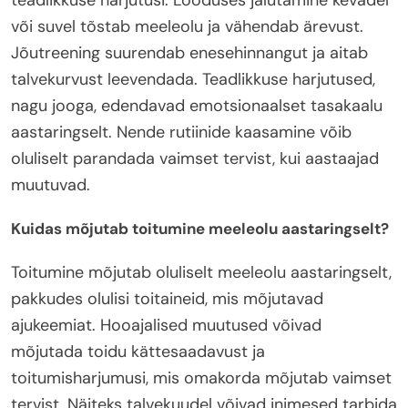
või suvel tõstab meeleolu ja vähendab ärevust.
Jõutreening suurendab enesehinnangut ja aitab
talvekurvust leevendada. Teadlikkuse harjutused,
nagu jooga, edendavad emotsionaalset tasakaalu
aastaringselt. Nende rutiinide kaasamine võib
oluliselt parandada vaimset tervist, kui aastaajad
muutuvad.
Kuidas mõjutab toitumine meeleolu aastaringselt?
Toitumine mõjutab oluliselt meeleolu aastaringselt,
pakkudes olulisi toitaineid, mis mõjutavad
ajukeemiat. Hooajalised muutused võivad
mõjutada toidu kättesaadavust ja
toitumisharjumusi, mis omakorda mõjutab vaimset
tervist. Näiteks talvekuudel võivad inimesed tarbida