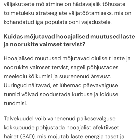
väljakutsete mõistmine on hädavajalik tõhusate
toimetuleku strateegiate väljatöötamiseks, mis on
kohandatud iga populatsiooni vajadustele.
Kuidas mõjutavad hooajalised muutused laste
ja noorukite vaimset tervist?
Hooajalised muutused mõjutavad oluliselt laste ja
noorukite vaimset tervist, sageli põhjustades
meeleolu kõikumisi ja suurenenud ärevust.
Uuringud näitavad, et lühemad päevavalguse
tunnid võivad soodustada kurbuse ja loiduse
tundmisi.
Talvekuudel võib vähenenud päikesevalguse
kokkupuude põhjustada hooajalist afektiivset
häiret (SAD), mis mõjutab laste energia taset ja