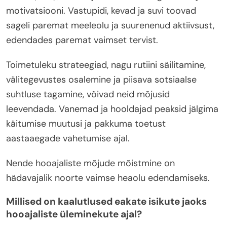
motivatsiooni. Vastupidi, kevad ja suvi toovad
sageli paremat meeleolu ja suurenenud aktiivsust,
edendades paremat vaimset tervist.
Toimetuleku strateegiad, nagu rutiini säilitamine,
välitegevustes osalemine ja piisava sotsiaalse
suhtluse tagamine, võivad neid mõjusid
leevendada. Vanemad ja hooldajad peaksid jälgima
käitumise muutusi ja pakkuma toetust
aastaaegade vahetumise ajal.
Nende hooajaliste mõjude mõistmine on
hädavajalik noorte vaimse heaolu edendamiseks.
Millised on kaalutlused eakate isikute jaoks
hooajaliste üleminekute ajal?