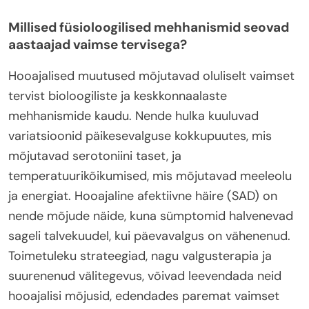
Millised füsioloogilised mehhanismid seovad
aastaajad vaimse tervisega?
Hooajalised muutused mõjutavad oluliselt vaimset
tervist bioloogiliste ja keskkonnaalaste
mehhanismide kaudu. Nende hulka kuuluvad
variatsioonid päikesevalguse kokkupuutes, mis
mõjutavad serotoniini taset, ja
temperatuurikõikumised, mis mõjutavad meeleolu
ja energiat. Hooajaline afektiivne häire (SAD) on
nende mõjude näide, kuna sümptomid halvenevad
sageli talvekuudel, kui päevavalgus on vähenenud.
Toimetuleku strateegiad, nagu valgusterapia ja
suurenenud välitegevus, võivad leevendada neid
hooajalisi mõjusid, edendades paremat vaimset