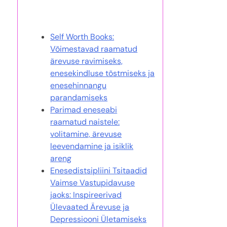
Sulle võib samuti meeldida
Self Worth Books:
Võimestavad raamatud
ärevuse ravimiseks,
enesekindluse tõstmiseks ja
enesehinnangu
parandamiseks
Parimad eneseabi
raamatud naistele:
volitamine, ärevuse
leevendamine ja isiklik
areng
Enesedistsipliini Tsitaadid
Vaimse Vastupidavuse
jaoks: Inspireerivad
Ülevaated Ärevuse ja
Depressiooni Ületamiseks