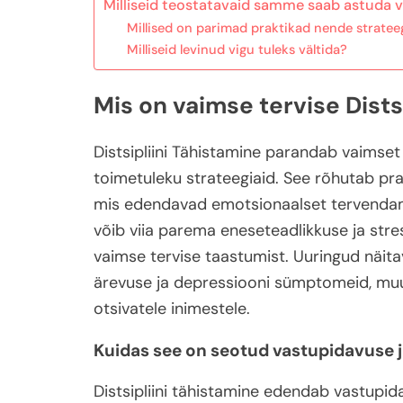
Milliseid teostatavaid samme saab astuda
Millised on parimad praktikad nende stratee
Milliseid levinud vigu tuleks vältida?
Mis on vaimse tervise Dists
Distsipliini Tähistamine parandab vaimset
toimetuleku strateegiaid. See rõhutab prak
mis edendavad emotsionaalset tervendamis
võib viia parema eneseteadlikkuse ja stre
vaimse tervise taastumist. Uuringud näitav
ärevuse ja depressiooni sümptomeid, muut
otsivatele inimestele.
Kuidas see on seotud vastupidavuse j
Distsipliini tähistamine edendab vastupid