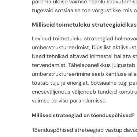
parema üldise vaimse heaolu saavutamisen
tugevaid sotsiaalse toe võrgustikke, mis on
Milliseid toimetuleku strateegiaid k
Levinud toimetuleku strateegiad hõlmavad 
ümberstruktureerimist, füüsilist aktiivsust
Need tehnikad aitavad inimestel hallata 
tervendamist. Tähelepanelikkus julgustab o
ümberstruktureerimine seab kahtluse alla 
tõstab tuju ja energiat. Sotsiaalne tugi p
eneseväljendus väljendab tundeid konstruk
vaimse tervise parandamisse.
Millised strateegiad on tõenduspõhised?
Tõenduspõhised strateegiad vastupidavu