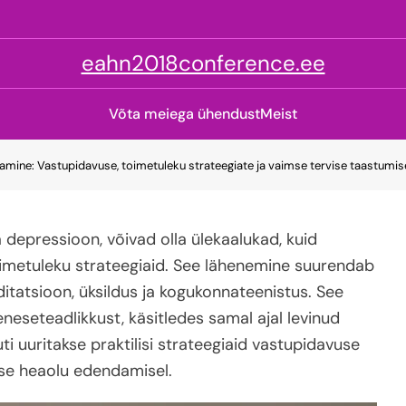
eahn2018conference.ee
Võta meiega ühendust
Meist
istamine: Vastupidavuse, toimetuleku strateegiate ja vaimse tervise taastum
 depressioon, võivad olla ülekaalukad, kuid
toimetuleku strateegiaid. See lähenemine suurendab
itatsioon, üksildus ja kogukonnateenistus. See
eseteadlikkust, käsitledes samal ajal levinud
 uuritakse praktilisi strateegiaid vastupidavuse
dise heaolu edendamisel.