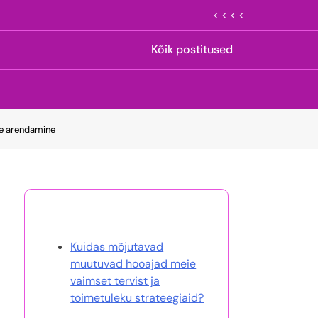
< < < <
Kõik postitused
ise arendamine
Avasta juhuslik postitus
Kuidas mõjutavad
muutuvad hooajad meie
vaimset tervist ja
toimetuleku strateegiaid?