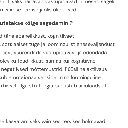
i. Lisaks näitavad vastupidavad inimesed sageli
 vaimse tervise jaoks üliolulised.
asutatakse kõige sagedamini?
tähelepanelikkust, kognitiivset
, sotsiaalset tuge ja loomingulist eneseväljendust.
stressi, suurendada vastupidavust ja edendada
leviku teadlikkust, samas kui kognitiivne
negatiivsed mõttemustrid. Füüsiline aktiivsus
akub emotsionaalset sidet ning loominguline
tiivselt. Iga strateegia panustab ainulaadselt
se kasvatamiseks vaimses tervises hõlmavad