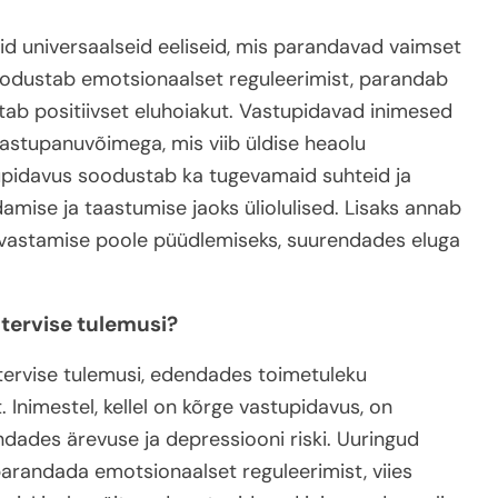
 universaalseid eeliseid, mis parandavad vaimset
 soodustab emotsionaalset reguleerimist, parandab
tab positiivset eluhoiakut. Vastupidavad inimesed
vastupanuvõimega, mis viib üldise heaolu
tupidavus soodustab ka tugevamaid suhteid ja
amise ja taastumise jaoks üliolulised. Lisaks annab
seavastamise poole püüdlemiseks, suurendades eluga
tervise tulemusi?
tervise tulemusi, edendades toimetuleku
 Inimestel, kellel on kõrge vastupidavus, on
ndades ärevuse ja depressiooni riski. Uuringud
parandada emotsionaalset reguleerimist, viies