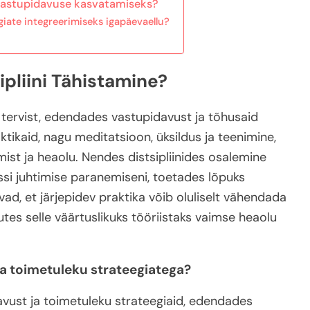
 vastupidavuse kasvatamiseks?
giate integreerimiseks igapäevaellu?
ipliini Tähistamine?
 tervist, edendades vastupidavust ja tõhusaid
tikaid, nagu meditatsioon, üksildus ja teenimine,
t ja heaolu. Nendes distsipliinides osalemine
ssi juhtimise paranemiseni, toetades lõpuks
ad, et järjepidev praktika võib oluliselt vähendada
es selle väärtuslikuks tööriistaks vaimse heaolu
a toimetuleku strateegiatega?
avust ja toimetuleku strateegiaid, edendades