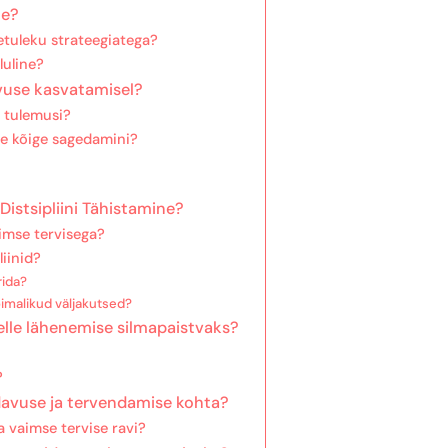
ne?
etuleku strateegiatega?
luline?
avuse kasvatamisel?
 tulemusi?
se kõige sagedamini?
Distsipliini Tähistamine?
imse tervisega?
liinid?
rida?
imalikud väljakutsed?
lle lähenemise silmapaistvaks?
?
davuse ja tervendamise kohta?
 vaimse tervise ravi?