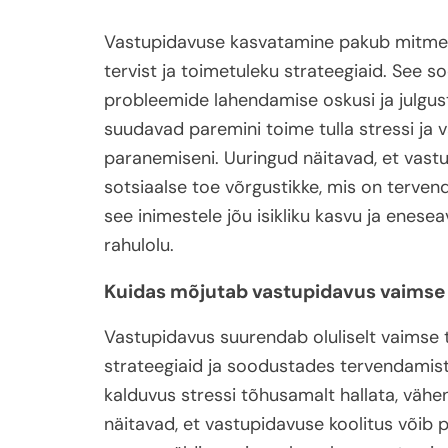
Vastupidavuse kasvatamine pakub mitmeid
tervist ja toimetuleku strateegiaid. See
probleemide lahendamise oskusi ja julgus
suudavad paremini toime tulla stressi ja 
paranemiseni. Uuringud näitavad, et vas
sotsiaalse toe võrgustikke, mis on tervend
see inimestele jõu isikliku kasvu ja ene
rahulolu.
Kuidas mõjutab vastupidavus vaimse 
Vastupidavus suurendab oluliselt vaimse 
strateegiaid ja soodustades tervendamist.
kalduvus stressi tõhusamalt hallata, vähe
näitavad, et vastupidavuse koolitus võib 