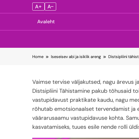
A+
A–
Avaleht
Skip
Home
Iseseisev abi ja isiklik areng
Distsipliini täh
to
content
Vaimse tervise väljakutsed, nagu ärevus ja
Distsipliini Tähistamine pakub tõhusaid 
vastupidavust praktikate kaudu, nagu med
rõhutab emotsionaalset tervendamist ja en
väärarusaamu vastupidavuse kohta. Samuti
kasvatamiseks, tuues esile nende rolli ül