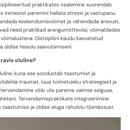
stsiplineeritud praktikates osalemine suurendab
 inimestel paremini hallata stressi ja vastupanu.
randada keskendumisvõimet ja vähendada ärevust,
tavad need praktikad arengumõtteviisi, võimaldades
u võimalustena. Distsipliini kaudu kasvatatud
a üldise heaolu saavutamiseni.
ravis oluline?
luline, kuna see soodustab taastumist ja
ödelda traumat, luua toimetuleku strateegiaid ja
tervendamine võib viia parema vaimse selguse,
uheteni. Tervendamispraktikate integreerimine
a taastumise ja üldise eluga rahulolu tõenäosust.