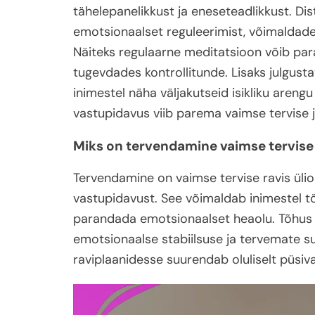
tähelepanelikkust ja eneseteadlikkust. Di
emotsionaalset reguleerimist, võimaldades
Näiteks regulaarne meditatsioon võib pa
tugevdades kontrollitunde. Lisaks julgus
inimestel näha väljakutseid isikliku areng
vastupidavus viib parema vaimse tervise j
Miks on tervendamine vaimse tervise 
Tervendamine on vaimse tervise ravis ülio
vastupidavust. See võimaldab inimestel tö
parandada emotsionaalset heaolu. Tõhus 
emotsionaalse stabiilsuse ja tervemate s
raviplaanidesse suurendab oluliselt püsiv