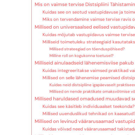
Mis on vaimse tervise Distsipliini Tähistami
Kuidas see on seotud vastupidavuse ja toim
Miks on tervendamine vaimse tervise ravis o
Millised on universaalsed eelised vastupid
Kuidas mõjutab vastupidavus vaimse tervise
Milliseid toimetuleku strateegiaid kasutatak
Millised strateegiad on tõenduspõhised?
Milline roll on kogukonna toetusel?
Milliseid ainulaadseid lähenemisviise pakub 
Kuidas integreeritakse vaimsed praktikad va
Millised on selle lähenemise peamised distsip
Kuidas neid distsipliine igapäevaselt praktisee
Millised on nende praktikate omaksvõtmise võ
Millised haruldased omadused muudavad se
Kuidas see käsitleb individuaalset teekonda?
Millised uuenduslikud tehnikad on kaasatud
Millised on levinud väärarusaamad vastupi
Kuidas võivad need väärarusaamad takistada