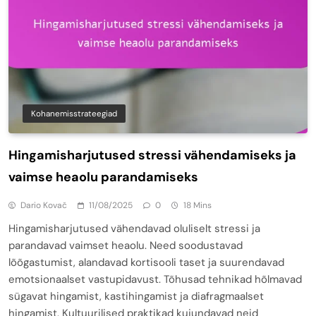
Kohanemisstrateegiad
Hingamisharjutused stressi vähendamiseks ja
vaimse heaolu parandamiseks
Dario Kovač
11/08/2025
0
18 Mins
Hingamisharjutused vähendavad oluliselt stressi ja
parandavad vaimset heaolu. Need soodustavad
lõõgastumist, alandavad kortisooli taset ja suurendavad
emotsionaalset vastupidavust. Tõhusad tehnikad hõlmavad
sügavat hingamist, kastihingamist ja diafragmaalset
hingamist. Kultuurilised praktikad kujundavad neid