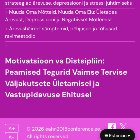
strateegiad ärevuse, depressiooni ja stressi juhtimiseks
Muuda Oma Mõtteid, Muuda Oma Elu: Ületades
Ärevust, Depressiooni ja Negatiivset Mõtlemist
Ärevushäired: sümptomid, põhjused ja tõhusad
ravimeetodid
Motivatsioon vs Distsipliin:
Peamised Tegurid Vaimse Tervise
Väljakutsete Ületamisel ja
Vastupidavuse Ehitusel
A+
© 2026 eahn2018conference.ee.
🌐 Estonian ▾
All rights reserved.
A–