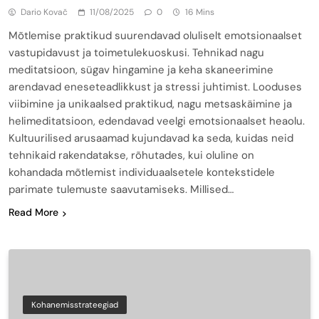
Dario Kovač
11/08/2025
0
16 Mins
Mõtlemise praktikud suurendavad oluliselt emotsionaalset
vastupidavust ja toimetulekuoskusi. Tehnikad nagu
meditatsioon, sügav hingamine ja keha skaneerimine
arendavad eneseteadlikkust ja stressi juhtimist. Looduses
viibimine ja unikaalsed praktikud, nagu metsaskäimine ja
helimeditatsioon, edendavad veelgi emotsionaalset heaolu.
Kultuurilised arusaamad kujundavad ka seda, kuidas neid
tehnikaid rakendatakse, rõhutades, kui oluline on
kohandada mõtlemist individuaalsetele kontekstidele
parimate tulemuste saavutamiseks. Millised…
Read More
Kohanemisstrateegiad