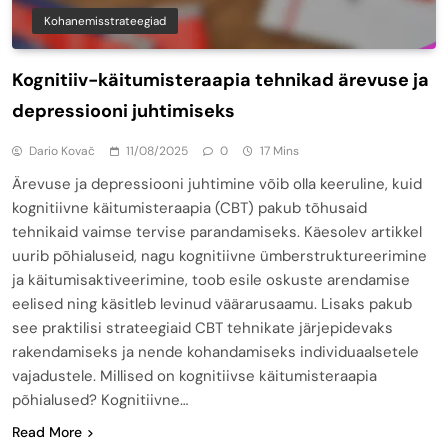
Kohanemisstrateegiad
Kognitiiv-käitumisteraapia tehnikad ärevuse ja
depressiooni juhtimiseks
Dario Kovač
11/08/2025
0
17 Mins
Ärevuse ja depressiooni juhtimine võib olla keeruline, kuid
kognitiivne käitumisteraapia (CBT) pakub tõhusaid
tehnikaid vaimse tervise parandamiseks. Käesolev artikkel
uurib põhialuseid, nagu kognitiivne ümberstruktureerimine
ja käitumisaktiveerimine, toob esile oskuste arendamise
eelised ning käsitleb levinud väärarusaamu. Lisaks pakub
see praktilisi strateegiaid CBT tehnikate järjepidevaks
rakendamiseks ja nende kohandamiseks individuaalsetele
vajadustele. Millised on kognitiivse käitumisteraapia
põhialused? Kognitiivne…
Read More