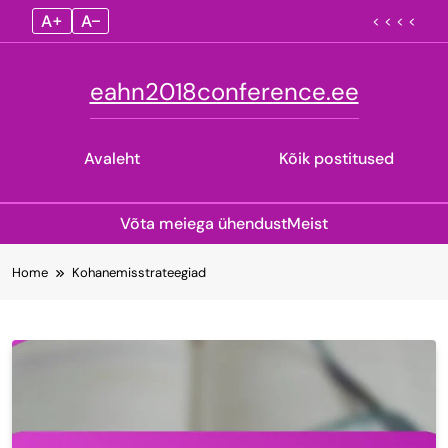
A+
A–
< < < <
eahn2018conference.ee
Avaleht
Kõik postitused
Võta meiega ühendust
Meist
Skip
Home
Kohanemisstrateegiad
to
content