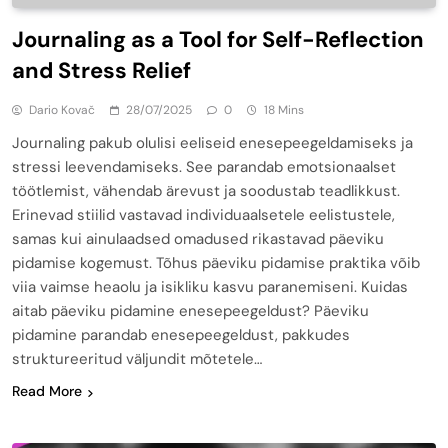
Journaling as a Tool for Self-Reflection
and Stress Relief
Dario Kovač
28/07/2025
0
18 Mins
Journaling pakub olulisi eeliseid enesepeegeldamiseks ja
stressi leevendamiseks. See parandab emotsionaalset
töötlemist, vähendab ärevust ja soodustab teadlikkust.
Erinevad stiilid vastavad individuaalsetele eelistustele,
samas kui ainulaadsed omadused rikastavad päeviku
pidamise kogemust. Tõhus päeviku pidamise praktika võib
viia vaimse heaolu ja isikliku kasvu paranemiseni. Kuidas
aitab päeviku pidamine enesepeegeldust? Päeviku
pidamine parandab enesepeegeldust, pakkudes
struktureeritud väljundit mõtetele…
Read More