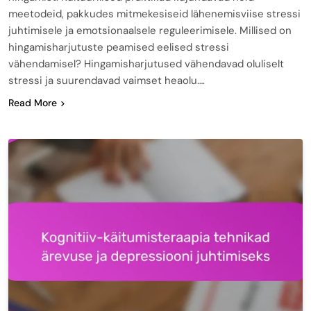
meetodeid, pakkudes mitmekesiseid lähenemisviise stressi
juhtimisele ja emotsionaalsele reguleerimisele. Millised on
hingamisharjutuste peamised eelised stressi
vähendamisel? Hingamisharjutused vähendavad oluliselt
stressi ja suurendavad vaimset heaolu….
Read More