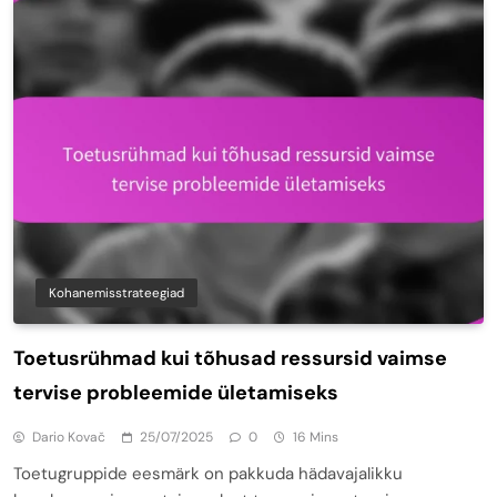
Kohanemisstrateegiad
Toetusrühmad kui tõhusad ressursid vaimse
tervise probleemide ületamiseks
Dario Kovač
25/07/2025
0
16 Mins
Toetugruppide eesmärk on pakkuda hädavajalikku