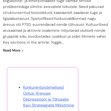
kogukonna- ja emotsionaalset tuge vaimse tervise
probleemidega silmitsi seisvatele isikutele. Need pakuvad
struktureeritud koosolekuid, kaaslastelt saadavat tuge ja
ligipääsetavust. Spetsiifilised fookusvaldkonnad, nagu
ärevus või PTSD, suurendavad nende tõhusust. Kultuurilised
arusaamad ja aktiivne osalemine mõjutavad oluliselt nende
gruppide edu, soodustades usaldust ja sidet liikmete vahel.
Key sections in the article: Toggle…
Read More
Avasta juhuslik postitus
Konkurentsivõimelised
Ootus: Ärevuse,
Depressiooni ja Tõhusate
Ravi Strateegiate Mõistmine