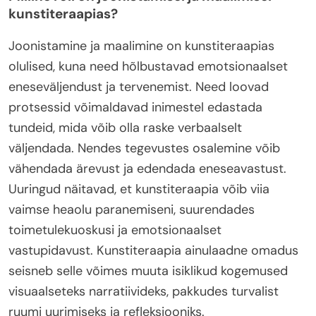
kunstiteraapias?
Joonistamine ja maalimine on kunstiteraapias
olulised, kuna need hõlbustavad emotsionaalset
eneseväljendust ja tervenemist. Need loovad
protsessid võimaldavad inimestel edastada
tundeid, mida võib olla raske verbaalselt
väljendada. Nendes tegevustes osalemine võib
vähendada ärevust ja edendada eneseavastust.
Uuringud näitavad, et kunstiteraapia võib viia
vaimse heaolu paranemiseni, suurendades
toimetulekuoskusi ja emotsionaalset
vastupidavust. Kunstiteraapia ainulaadne omadus
seisneb selle võimes muuta isiklikud kogemused
visuaalseteks narratiivideks, pakkudes turvalist
ruumi uurimiseks ja refleksiooniks.