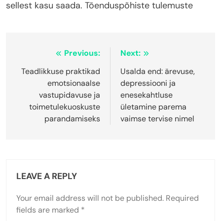
sellest kasu saada. Tõenduspõhiste tulemuste
Post
Previous:
Next:
navigation
Teadlikkuse praktikad
Usalda end: ärevuse,
emotsionaalse
depressiooni ja
vastupidavuse ja
enesekahtluse
toimetulekuoskuste
ületamine parema
parandamiseks
vaimse tervise nimel
LEAVE A REPLY
Your email address will not be published.
Required
fields are marked
*