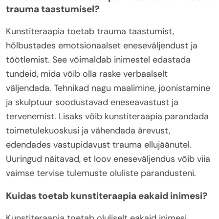
trauma taastumisel?
Kunstiteraapia toetab trauma taastumist,
hõlbustades emotsionaalset eneseväljendust ja
töötlemist. See võimaldab inimestel edastada
tundeid, mida võib olla raske verbaalselt
väljendada. Tehnikad nagu maalimine, joonistamine
ja skulptuur soodustavad eneseavastust ja
tervenemist. Lisaks võib kunstiteraapia parandada
toimetulekuoskusi ja vähendada ärevust,
edendades vastupidavust trauma ellujäänutel.
Uuringud näitavad, et loov eneseväljendus võib viia
vaimse tervise tulemuste oluliste parandusteni.
Kuidas toetab kunstiteraapia eakaid inimesi?
Kunstiteraapia toetab oluliselt eakaid inimesi,