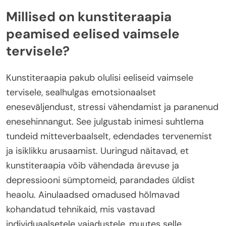
Millised on kunstiteraapia
peamised eelised vaimsele
tervisele?
Kunstiteraapia pakub olulisi eeliseid vaimsele
tervisele, sealhulgas emotsionaalset
eneseväljendust, stressi vähendamist ja paranenud
enesehinnangut. See julgustab inimesi suhtlema
tundeid mitteverbaalselt, edendades tervenemist
ja isiklikku arusaamist. Uuringud näitavad, et
kunstiteraapia võib vähendada ärevuse ja
depressiooni sümptomeid, parandades üldist
heaolu. Ainulaadsed omadused hõlmavad
kohandatud tehnikaid, mis vastavad
individuaalsetele vajadustele, muutes selle