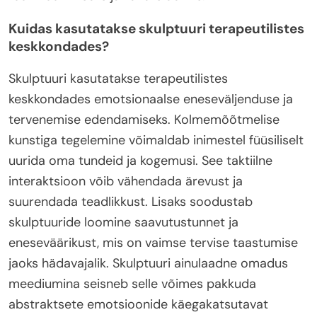
Kuidas kasutatakse skulptuuri terapeutilistes
keskkondades?
Skulptuuri kasutatakse terapeutilistes
keskkondades emotsionaalse eneseväljenduse ja
tervenemise edendamiseks. Kolmemõõtmelise
kunstiga tegelemine võimaldab inimestel füüsiliselt
uurida oma tundeid ja kogemusi. See taktiilne
interaktsioon võib vähendada ärevust ja
suurendada teadlikkust. Lisaks soodustab
skulptuuride loomine saavutustunnet ja
eneseväärikust, mis on vaimse tervise taastumise
jaoks hädavajalik. Skulptuuri ainulaadne omadus
meediumina seisneb selle võimes pakkuda
abstraktsete emotsioonide käegakatsutavat