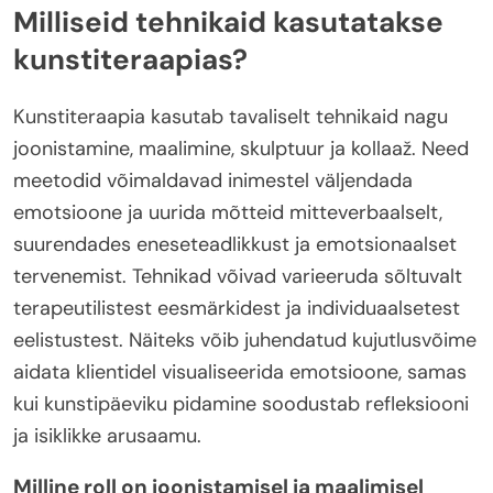
Milliseid tehnikaid kasutatakse
kunstiteraapias?
Kunstiteraapia kasutab tavaliselt tehnikaid nagu
joonistamine, maalimine, skulptuur ja kollaaž. Need
meetodid võimaldavad inimestel väljendada
emotsioone ja uurida mõtteid mitteverbaalselt,
suurendades eneseteadlikkust ja emotsionaalset
tervenemist. Tehnikad võivad varieeruda sõltuvalt
terapeutilistest eesmärkidest ja individuaalsetest
eelistustest. Näiteks võib juhendatud kujutlusvõime
aidata klientidel visualiseerida emotsioone, samas
kui kunstipäeviku pidamine soodustab refleksiooni
ja isiklikke arusaamu.
Milline roll on joonistamisel ja maalimisel