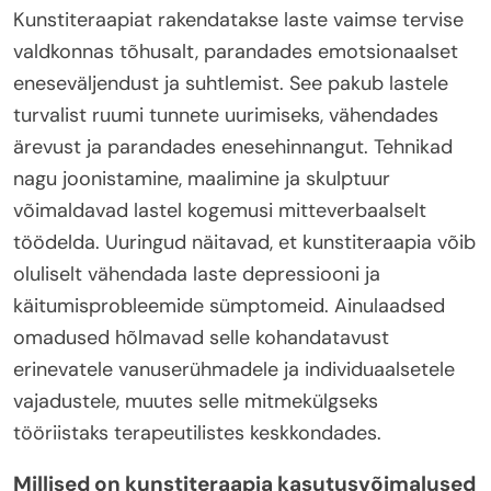
Kunstiteraapiat rakendatakse laste vaimse tervise
valdkonnas tõhusalt, parandades emotsionaalset
eneseväljendust ja suhtlemist. See pakub lastele
turvalist ruumi tunnete uurimiseks, vähendades
ärevust ja parandades enesehinnangut. Tehnikad
nagu joonistamine, maalimine ja skulptuur
võimaldavad lastel kogemusi mitteverbaalselt
töödelda. Uuringud näitavad, et kunstiteraapia võib
oluliselt vähendada laste depressiooni ja
käitumisprobleemide sümptomeid. Ainulaadsed
omadused hõlmavad selle kohandatavust
erinevatele vanuserühmadele ja individuaalsetele
vajadustele, muutes selle mitmekülgseks
tööriistaks terapeutilistes keskkondades.
Millised on kunstiteraapia kasutusvõimalused