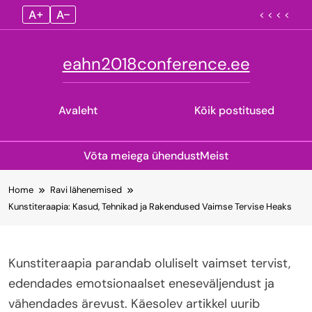
A+
A–
< < < <
eahn2018conference.ee
Avaleht
Kõik postitused
Võta meiega ühendust
Meist
Skip
Home
Ravi lähenemised
to
Kunstiteraapia: Kasud, Tehnikad ja Rakendused Vaimse Tervise Heaks
content
Kunstiteraapia parandab oluliselt vaimset tervist,
edendades emotsionaalset eneseväljendust ja
vähendades ärevust. Käesolev artikkel uurib