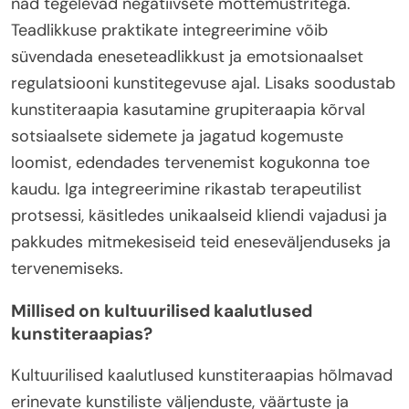
nad tegelevad negatiivsete mõttemustritega.
Teadlikkuse praktikate integreerimine võib
süvendada eneseteadlikkust ja emotsionaalset
regulatsiooni kunstitegevuse ajal. Lisaks soodustab
kunstiteraapia kasutamine grupiteraapia kõrval
sotsiaalsete sidemete ja jagatud kogemuste
loomist, edendades tervenemist kogukonna toe
kaudu. Iga integreerimine rikastab terapeutilist
protsessi, käsitledes unikaalseid kliendi vajadusi ja
pakkudes mitmekesiseid teid eneseväljenduseks ja
tervenemiseks.
Millised on kultuurilised kaalutlused
kunstiteraapias?
Kultuurilised kaalutlused kunstiteraapias hõlmavad
erinevate kunstiliste väljenduste, väärtuste ja