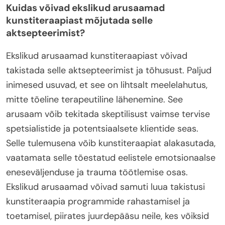
Kuidas võivad ekslikud arusaamad
kunstiteraapiast mõjutada selle
aktsepteerimist?
Ekslikud arusaamad kunstiteraapiast võivad
takistada selle aktsepteerimist ja tõhusust. Paljud
inimesed usuvad, et see on lihtsalt meelelahutus,
mitte tõeline terapeutiline lähenemine. See
arusaam võib tekitada skeptilisust vaimse tervise
spetsialistide ja potentsiaalsete klientide seas.
Selle tulemusena võib kunstiteraapiat alakasutada,
vaatamata selle tõestatud eelistele emotsionaalse
eneseväljenduse ja trauma töötlemise osas.
Ekslikud arusaamad võivad samuti luua takistusi
kunstiteraapia programmide rahastamisel ja
toetamisel, piirates juurdepääsu neile, kes võiksid