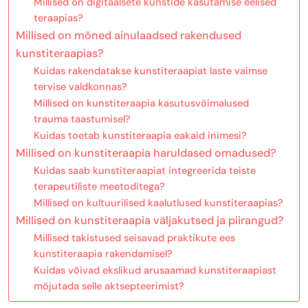
Millised on digitaalsete kunstide kasutamise eelised
teraapias?
Millised on mõned ainulaadsed rakendused
kunstiteraapias?
Kuidas rakendatakse kunstiteraapiat laste vaimse
tervise valdkonnas?
Millised on kunstiteraapia kasutusvõimalused
trauma taastumisel?
Kuidas toetab kunstiteraapia eakaid inimesi?
Millised on kunstiteraapia haruldased omadused?
Kuidas saab kunstiteraapiat integreerida teiste
terapeutiliste meetoditega?
Millised on kultuurilised kaalutlused kunstiteraapias?
Millised on kunstiteraapia väljakutsed ja piirangud?
Millised takistused seisavad praktikute ees
kunstiteraapia rakendamisel?
Kuidas võivad ekslikud arusaamad kunstiteraapiast
mõjutada selle aktsepteerimist?