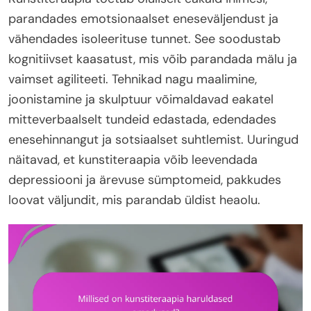
parandades emotsionaalset eneseväljendust ja
vähendades isoleerituse tunnet. See soodustab
kognitiivset kaasatust, mis võib parandada mälu ja
vaimset agiliteeti. Tehnikad nagu maalimine,
joonistamine ja skulptuur võimaldavad eakatel
mitteverbaalselt tundeid edastada, edendades
enesehinnangut ja sotsiaalset suhtlemist. Uuringud
näitavad, et kunstiteraapia võib leevendada
depressiooni ja ärevuse sümptomeid, pakkudes
loovat väljundit, mis parandab üldist heaolu.