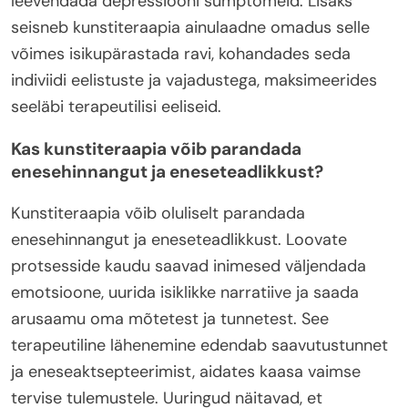
leevendada depressiooni sümptomeid. Lisaks
seisneb kunstiteraapia ainulaadne omadus selle
võimes isikupärastada ravi, kohandades seda
indiviidi eelistuste ja vajadustega, maksimeerides
seeläbi terapeutilisi eeliseid.
Kas kunstiteraapia võib parandada
enesehinnangut ja eneseteadlikkust?
Kunstiteraapia võib oluliselt parandada
enesehinnangut ja eneseteadlikkust. Loovate
protsesside kaudu saavad inimesed väljendada
emotsioone, uurida isiklikke narratiive ja saada
arusaamu oma mõtetest ja tunnetest. See
terapeutiline lähenemine edendab saavutustunnet
ja eneseaktsepteerimist, aidates kaasa vaimse
tervise tulemustele. Uuringud näitavad, et