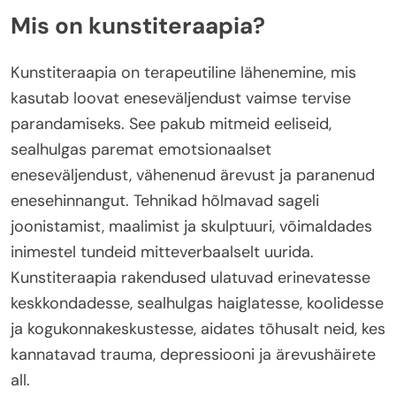
Mis on kunstiteraapia?
Kunstiteraapia on terapeutiline lähenemine, mis
kasutab loovat eneseväljendust vaimse tervise
parandamiseks. See pakub mitmeid eeliseid,
sealhulgas paremat emotsionaalset
eneseväljendust, vähenenud ärevust ja paranenud
enesehinnangut. Tehnikad hõlmavad sageli
joonistamist, maalimist ja skulptuuri, võimaldades
inimestel tundeid mitteverbaalselt uurida.
Kunstiteraapia rakendused ulatuvad erinevatesse
keskkondadesse, sealhulgas haiglatesse, koolidesse
ja kogukonnakeskustesse, aidates tõhusalt neid, kes
kannatavad trauma, depressiooni ja ärevushäirete
all.