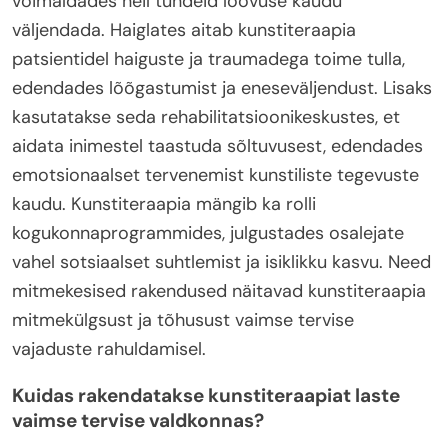
võimaldades neil tundeid loovuse kaudu
väljendada. Haiglates aitab kunstiteraapia
patsientidel haiguste ja traumadega toime tulla,
edendades lõõgastumist ja eneseväljendust. Lisaks
kasutatakse seda rehabilitatsioonikeskustes, et
aidata inimestel taastuda sõltuvusest, edendades
emotsionaalset tervenemist kunstiliste tegevuste
kaudu. Kunstiteraapia mängib ka rolli
kogukonnaprogrammides, julgustades osalejate
vahel sotsiaalset suhtlemist ja isiklikku kasvu. Need
mitmekesised rakendused näitavad kunstiteraapia
mitmekülgsust ja tõhusust vaimse tervise
vajaduste rahuldamisel.
Kuidas rakendatakse kunstiteraapiat laste
vaimse tervise valdkonnas?