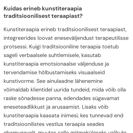
Kuidas erineb kunstiteraapia
traditsioonilisest teraapiast?
Kunstiteraapia erineb traditsioonilisest teraapiast,
integreerides loovat eneseväljendust terapeutilisse
protsessi. Kuigi traditsiooniline teraapia toetub
sageli verbaalsele suhtlemisele, kasutab
kunstiteraapia emotsionaalse väljenduse ja
tervendamise hõlbustamiseks visuaalseid
kunstivorme. See ainulaadne lähenemine
võimaldab klientidel uurida tundeid, mida võib olla
raske sõnadesse panna, edendades sügavamat
eneseteadlikkust ja arusaamist. Lisaks võib
kunstiteraapia kaasata inimesi, kes tunnevad end
traditsioonilistes vestlus teraapia seades
ebamugavalt, muutes selle mitmekülgseks valikuks