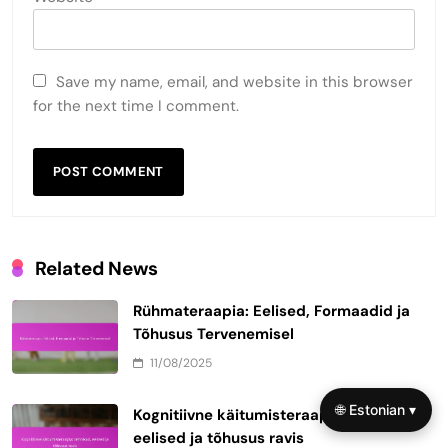
Save my name, email, and website in this browser
for the next time I comment.
Related News
Rühmateraapia: Eelised, Formaadid ja
Tõhusus Tervenemisel
11/08/2025
🌐 Estonian ▾
Kognitiivne käitumisteraapia: tehnikad,
eelised ja tõhusus ravis